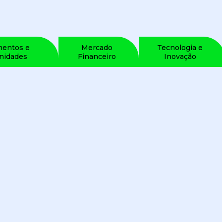
mentos e
Mercado
Tecnologia e
nidades
Financeiro
Inovação