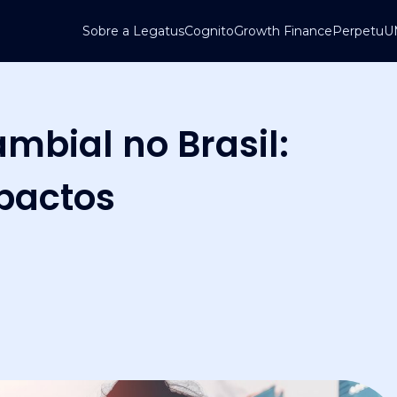
Sobre a Legatus
Cognito
Growth Finance
Perpetu
ambial no Brasil:
pactos