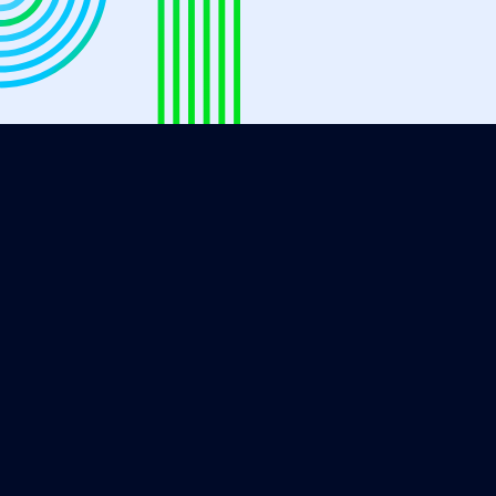
SP:
Alameda Vicente Pinzon, 54, São Paul
SC:
Coronel Marcos Konder, 1207, Sala 145
– Itajaí/SC