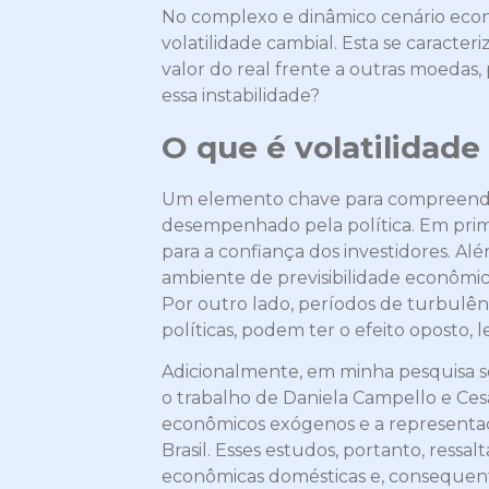
No complexo e dinâmico cenário econ
volatilidade cambial. Esta se caracter
valor do real frente a outras moedas,
essa instabilidade?
O que é volatilidade
Um elemento chave para compreender 
desempenhado pela política. Em primei
para a confiança dos investidores. A
ambiente de previsibilidade econômica,
Por outro lado, períodos de turbulênci
políticas, podem ter o efeito oposto,
Adicionalmente, em minha pesquisa s
o trabalho de Daniela Campello e Ce
econômicos exógenos e a represent
Brasil. Esses estudos, portanto, ress
econômicas domésticas e, consequent