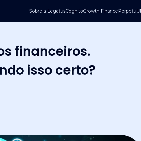
Sobre a Legatus
Cognito
Growth Finance
Perpetu
os financeiros.
endo isso certo?