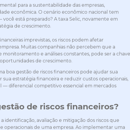
amental para a sustentabilidade das empresas,
dade econômica. O cenário econômico nacional tem
— você está preparado? A taxa Selic, novamente em
ratégia de crescimento.
inanceiras imprevistas, os riscos podem afetar
 empresa. Muitas companhias não percebem que a
ve monitoramento e análises constantes, pode ser a chav
as oportunidades de crescimento.
a boa gestão de riscos financeiros pode ajudar sua
 sua estratégia financeira e reduzir custos operacionais,
l — diferencial competitivo essencial em mercados
gestão de riscos financeiros?
 a identificação, avaliação e mitigação dos riscos que
os e operacionais de uma empresa. Ao implementar uma